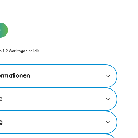
n
In 1-2 Werktagen bei dir
ormationen
e
g