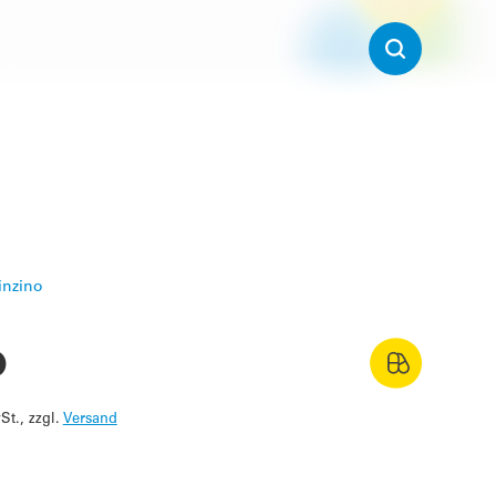
inzino
o
St., zzgl.
Versand