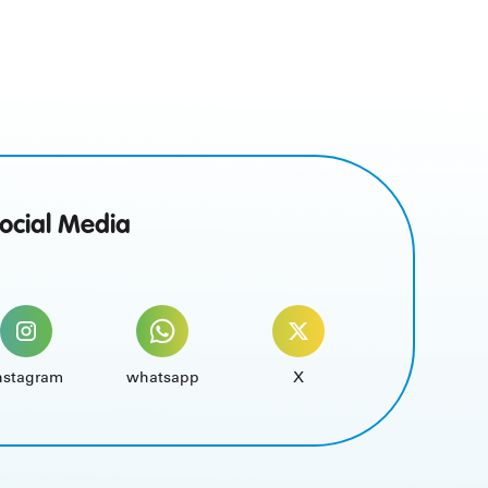
Social Media
nstagram
whatsapp
X