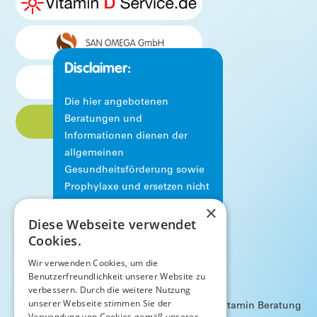
Disclaimer:
Die hier angebotenen
Beratungen und
Informationen dienen der
allgemeinen
Gesundheitsförderung sowie
Prophylaxe und ersetzen nicht
die fachliche Beratung,
×
Diese Webseite verwendet
Diagnose oder Behandlung
Datenschutz
Impressum
Cookies.
durch einen Arzt oder
Heilpraktiker.
AGB
Wir verwenden Cookies, um die
Benutzerfreundlichkeit unserer Website zu
verbessern. Durch die weitere Nutzung
unserer Webseite stimmen Sie der
©
2024
AWN Vitamin Beratung
Verwendung von Cookies gemäß unserer